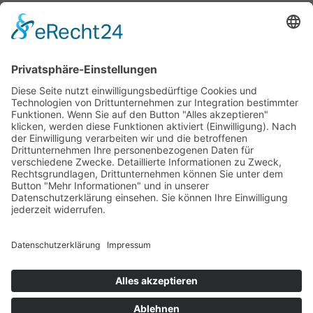
88045 Friedrichshafen / Germany
Sitemap
Rechtliches
Produkte
Datenschutz­
Service
AGB
Karriere
Impressum
Kontakt
Downloads