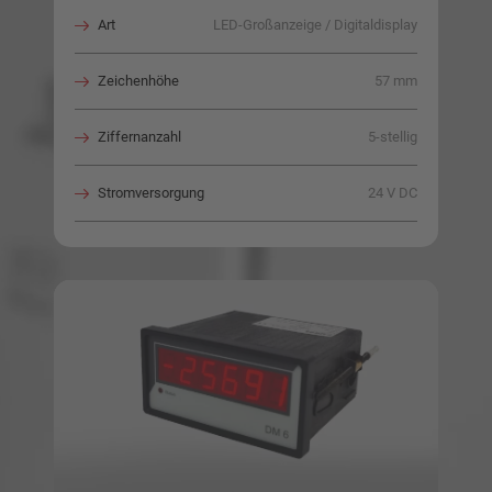
Art
LED-Großanzeige / Digitaldisplay
Zeichenhöhe
57 mm
Ziffernanzahl
5-stellig
Stromversorgung
24 V DC