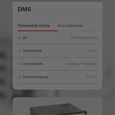
DM6
TECHNISCHE DATEN
BESCHREIBUNG
Art
LED-Displaymodul
Zeichenhöhe
14 mm
Ziffernanzahl
6-stellig, 7 Segmente
Stromversorgung
24 V DC