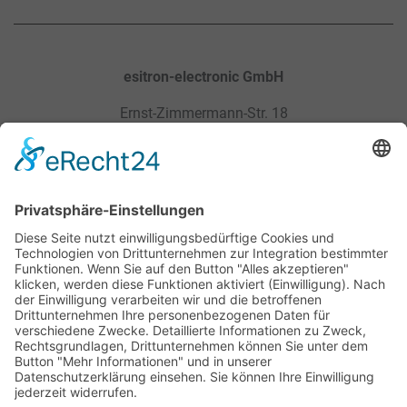
esitron-electronic GmbH
Ernst-Zimmermann-Str. 18
88045 Friedrichshafen / Germany
Sitemap
Rechtliches
Produkte
Datenschutz­
Service
AGB
Karriere
Impressum
Kontakt
Downloads