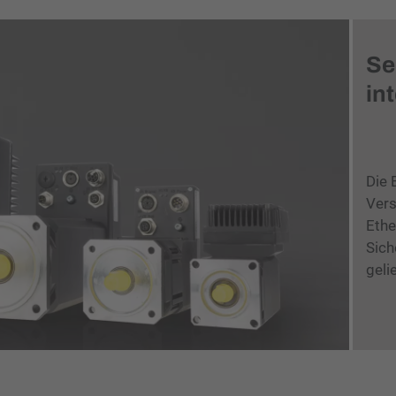
Se
in
Die 
Vers
Ethe
Sich
geli