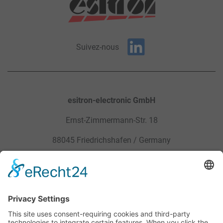
Suivez-nous
esitron-electronic GmbH
Ernst-Zimmermann-Str. 18
88045 Friedrichshafen / Germany
Sitemap
Mentions légales
Produits
Politique de confidentialité
Service
CGV