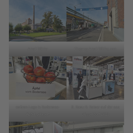
Areal Böhler
Eingang Areal Böhler, aaa
esitron-Logo in Bodensee-
S. Basu D. Raiser auf der aaa
Äpfel gelasert
Düsseldorf 2023