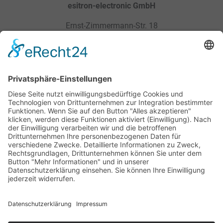
esitron-electronic GmbH
Ernst-Zimmermann-Str. 18
88045 Friedrichshafen / Germany
Sitemap
Rechtliches
Produkte
Datenschutz­
Service
AGB
Karriere
Impressum
Kontakt
Downloads