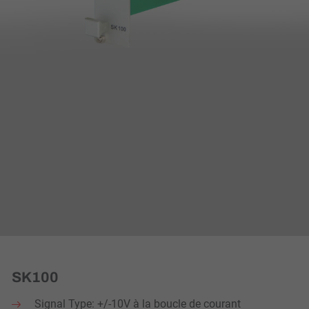
SK100
Signal Type: +/-10V à la boucle de courant