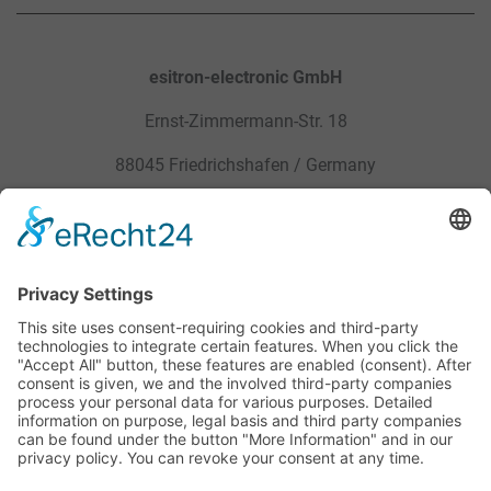
esitron-electronic GmbH
Ernst-Zimmermann-Str. 18
88045 Friedrichshafen / Germany
Sitemap
Mentions légales
Produits
Politique de confidentialité
Service
CGV
Carrière
Mentions légales
Contact
Téléchargements