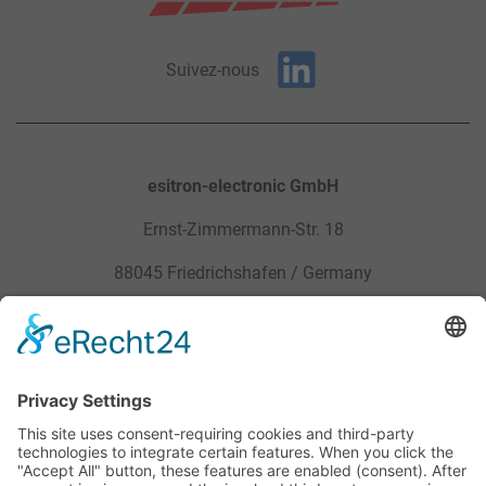
Suivez-nous
esitron-electronic GmbH
Ernst-Zimmermann-Str. 18
88045 Friedrichshafen / Germany
Sitemap
Mentions légales
Produits
Politique de confidentialité
Service
CGV
Carrière
Mentions légales