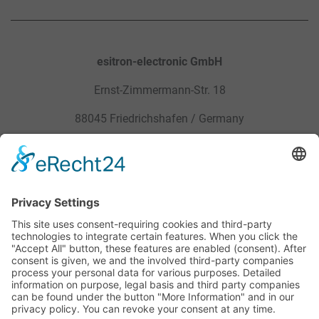
esitron-electronic GmbH
Ernst-Zimmermann-Str. 18
88045 Friedrichshafen / Germany
Sitemap
Mentions légales
Produits
Politique de confidentialité
Service
CGV
Carrière
Mentions légales
Contact
Téléchargements